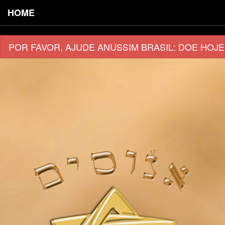
HOME
POR FAVOR, AJUDE ANUSSIM BRASIL: DOE HOJE